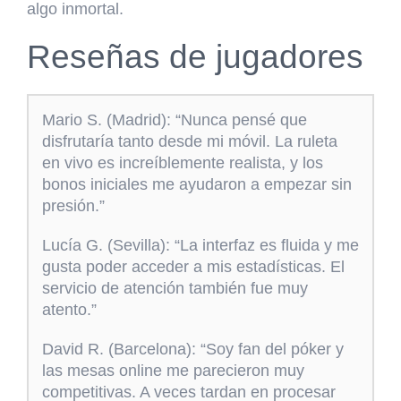
algo inmortal.
Reseñas de jugadores
Mario S. (Madrid):
“Nunca pensé que
disfrutaría tanto desde mi móvil. La ruleta
en vivo es increíblemente realista, y los
bonos iniciales me ayudaron a empezar sin
presión.”
Lucía G. (Sevilla):
“La interfaz es fluida y me
gusta poder acceder a mis estadísticas. El
servicio de atención también fue muy
atento.”
David R. (Barcelona):
“Soy fan del póker y
las mesas online me parecieron muy
competitivas. A veces tardan en procesar