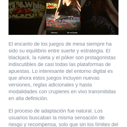
El encanto de los juegos de mesa siempre ha
sido su equilibrio entre suerte y estrategia. El
blackjack, la ruleta y el póker son protagonistas
indiscutibles de casi todas las plataformas de
apuestas. Lo interesante del entorno digital es
que ahora estos juegos incluyen nuevas
versiones, reglas adicionales y hasta
modalidades con crupieres en vivo transmitidas
en alta definición.
El proceso de adaptación fue natural. Los
usuarios buscaban la misma sensación de
riesgo y recompensa, solo que sin los límites del