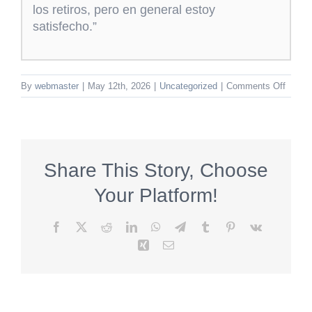
los retiros, pero en general estoy
satisfecho.”
on
By
webmaster
|
May 12th, 2026
|
Uncategorized
|
Comments Off
Mesa,
cartas
y
azar
–
Share This Story, Choose
lo
mejor
Your Platform!
de
los
Facebook
X
Reddit
LinkedIn
WhatsApp
Telegram
Tumblr
Pinterest
Vk
clásic
Xing
Email
en
línea