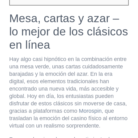
Mesa, cartas y azar –
lo mejor de los clásicos
en línea
Hay algo casi hipnótico en la combinación entre
una mesa verde, unas cartas cuidadosamente
barajadas y la emoción del azar. En la era
digital, esos elementos tradicionales han
encontrado una nueva vida, más accesible y
global. Hoy en día, los entusiastas pueden
disfrutar de estos clásicos sin moverse de casa,
gracias a plataformas como
Morospin
, que
trasladan la emoción del casino físico al entorno
virtual con un realismo sorprendente.