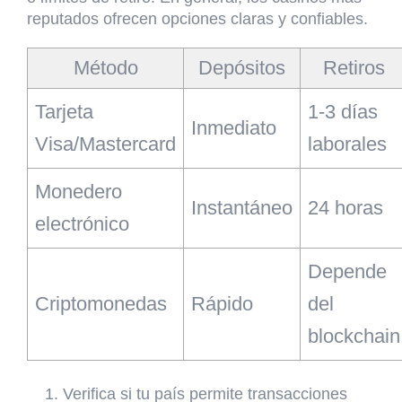
reputados ofrecen opciones claras y confiables.
Método
Depósitos
Retiros
Tarjeta
1-3 días
Inmediato
Visa/Mastercard
laborales
Monedero
Instantáneo
24 horas
electrónico
Depende
Criptomonedas
Rápido
del
blockchain
Verifica si tu país permite transacciones