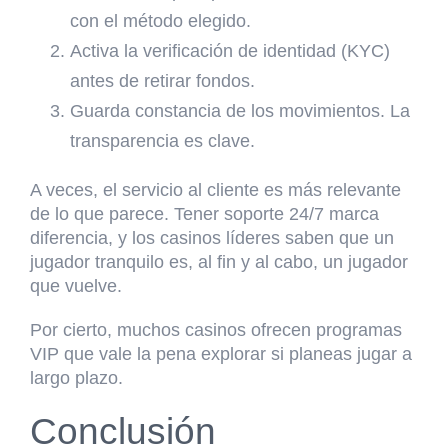
con el método elegido.
Activa la verificación de identidad (KYC)
antes de retirar fondos.
Guarda constancia de los movimientos. La
transparencia es clave.
A veces, el servicio al cliente es más relevante
de lo que parece. Tener soporte 24/7 marca
diferencia, y los casinos líderes saben que un
jugador tranquilo es, al fin y al cabo, un jugador
que vuelve.
Por cierto, muchos casinos ofrecen
programas
VIP
que vale la pena explorar si planeas jugar a
largo plazo.
Conclusión