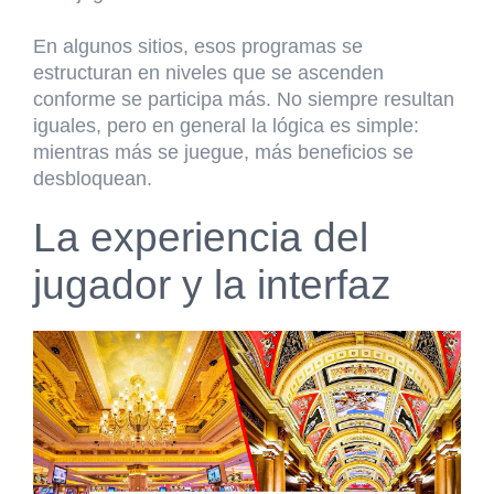
En algunos sitios, esos programas se
estructuran en niveles que se ascenden
conforme se participa más. No siempre resultan
iguales, pero en general la lógica es simple:
mientras más se juegue, más beneficios se
desbloquean.
La experiencia del
jugador y la interfaz