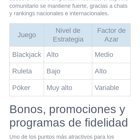
comunitario se mantiene fuerte, gracias a chats
y rankings nacionales e internacionales.
Nivel de
Factor de
Juego
Estrategia
Azar
Blackjack
Alto
Medio
Ruleta
Bajo
Alto
Póker
Muy alto
Variable
Bonos, promociones y
programas de fidelidad
Uno de los puntos más atractivos para los