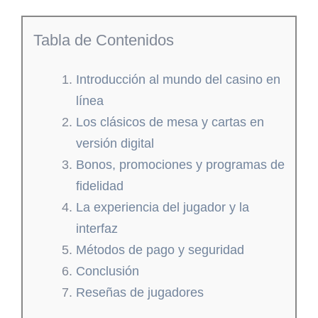
Tabla de Contenidos
Introducción al mundo del casino en
línea
Los clásicos de mesa y cartas en
versión digital
Bonos, promociones y programas de
fidelidad
La experiencia del jugador y la
interfaz
Métodos de pago y seguridad
Conclusión
Reseñas de jugadores