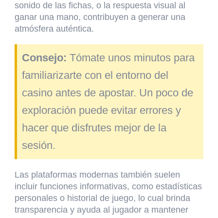
sonido de las fichas, o la respuesta visual al
ganar una mano, contribuyen a generar una
atmósfera auténtica.
Consejo:
Tómate unos minutos para
familiarizarte con el entorno del
casino antes de apostar. Un poco de
exploración puede evitar errores y
hacer que disfrutes mejor de la
sesión.
Las plataformas modernas también suelen
incluir funciones informativas, como estadísticas
personales o historial de juego, lo cual brinda
transparencia y ayuda al jugador a mantener