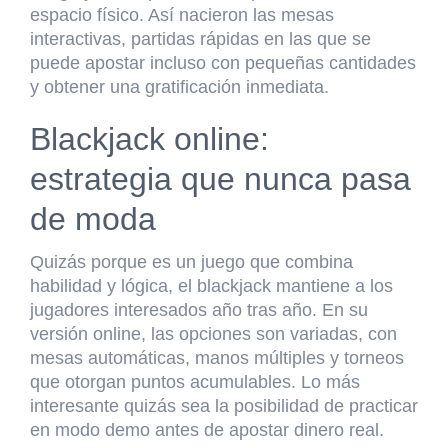
espacio físico. Así nacieron las mesas
interactivas, partidas rápidas en las que se
puede apostar incluso con pequeñas cantidades
y obtener una gratificación inmediata.
Blackjack online:
estrategia que nunca pasa
de moda
Quizás porque es un juego que combina
habilidad y lógica, el blackjack mantiene a los
jugadores interesados año tras año. En su
versión online, las opciones son variadas, con
mesas automáticas, manos múltiples y torneos
que otorgan puntos acumulables. Lo más
interesante quizás sea la posibilidad de practicar
en modo demo antes de apostar dinero real.