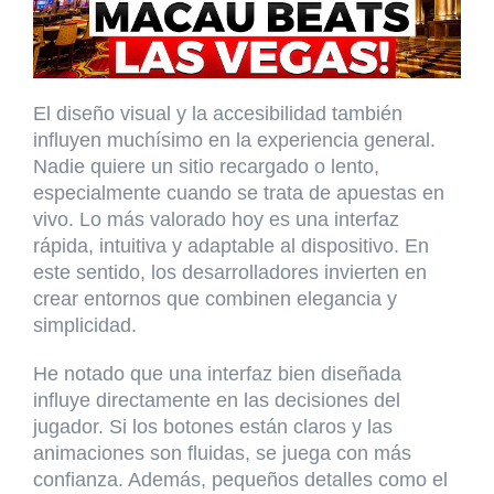
El diseño visual y la accesibilidad también
influyen muchísimo en la experiencia general.
Nadie quiere un sitio recargado o lento,
especialmente cuando se trata de apuestas en
vivo. Lo más valorado hoy es una interfaz
rápida, intuitiva y adaptable al dispositivo. En
este sentido, los desarrolladores invierten en
crear entornos que combinen elegancia y
simplicidad.
He notado que una interfaz bien diseñada
influye directamente en las decisiones del
jugador. Si los botones están claros y las
animaciones son fluidas, se juega con más
confianza. Además, pequeños detalles como el