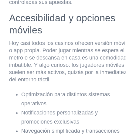
controladas sus apuestas.
Accesibilidad y opciones
móviles
Hoy casi todos los casinos ofrecen versión móvil
o app propia. Poder jugar mientras se espera el
metro o se descansa en casa es una comodidad
imbatible. Y algo curioso: los jugadores móviles
suelen ser más activos, quizás por la inmediatez
del entorno táctil.
Optimización para distintos sistemas
operativos
Notificaciones personalizadas y
promociones exclusivas
Navegación simplificada y transacciones