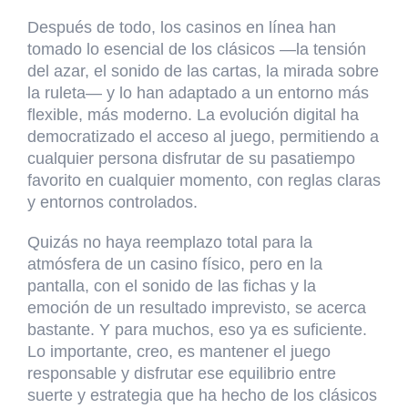
Después de todo, los casinos en línea han
tomado lo esencial de los clásicos —la tensión
del azar, el sonido de las cartas, la mirada sobre
la ruleta— y lo han adaptado a un entorno más
flexible, más moderno.
La evolución digital ha
democratizado el acceso al juego
, permitiendo a
cualquier persona disfrutar de su pasatiempo
favorito en cualquier momento, con reglas claras
y entornos controlados.
Quizás no haya reemplazo total para la
atmósfera de un casino físico, pero en la
pantalla, con el sonido de las fichas y la
emoción de un resultado imprevisto, se acerca
bastante. Y para muchos, eso ya es suficiente.
Lo importante, creo, es mantener el juego
responsable y disfrutar ese equilibrio entre
suerte y estrategia que ha hecho de los clásicos