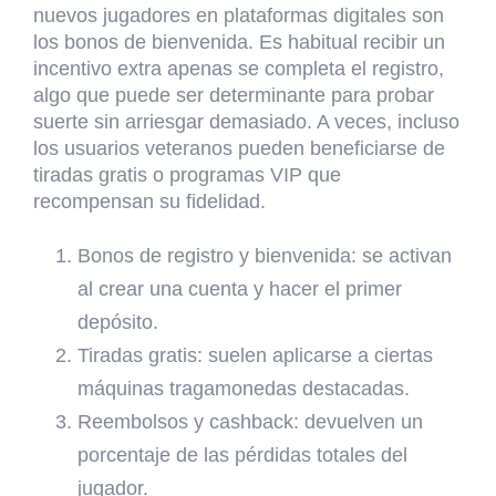
nuevos jugadores en plataformas digitales son
los bonos de bienvenida. Es habitual recibir un
incentivo extra apenas se completa el registro,
algo que puede ser determinante para probar
suerte sin arriesgar demasiado. A veces, incluso
los usuarios veteranos pueden beneficiarse de
tiradas gratis o programas VIP que
recompensan su fidelidad.
Bonos de registro y bienvenida: se activan
al crear una cuenta y hacer el primer
depósito.
Tiradas gratis: suelen aplicarse a ciertas
máquinas tragamonedas destacadas.
Reembolsos y cashback: devuelven un
porcentaje de las pérdidas totales del
jugador.