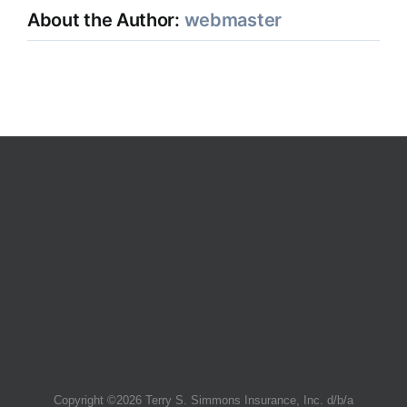
About the Author:
webmaster
Copyright ©
2026 Terry S. Simmons Insurance, Inc. d/b/a